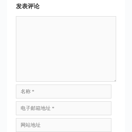
发表评论
评
论
名
称
电
子
邮
网
箱
站