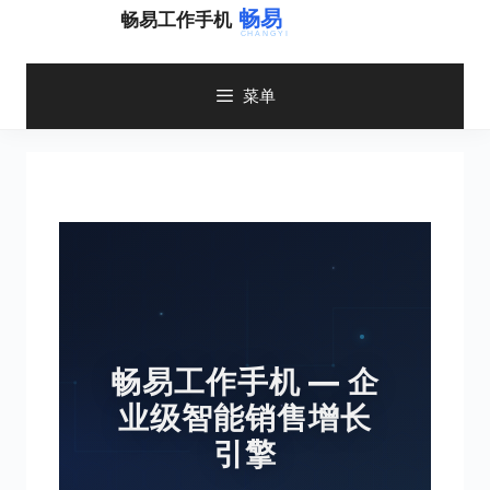
跳
畅易工作手机
至
内
容
菜单
畅易工作手机 — 企
业级智能销售增长
引擎