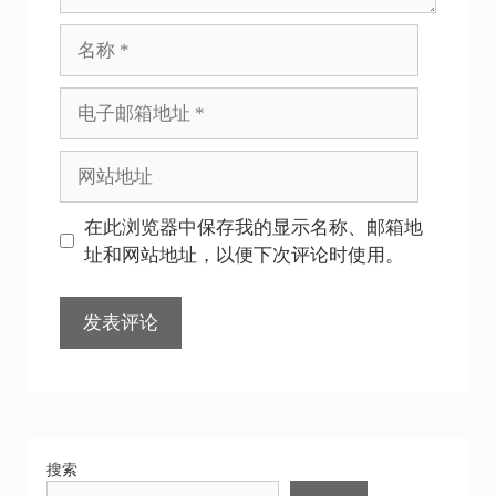
名
称
电
子
邮
网
箱
站
地
地
在此浏览器中保存我的显示名称、邮箱地
址
址
址和网站地址，以便下次评论时使用。
搜索