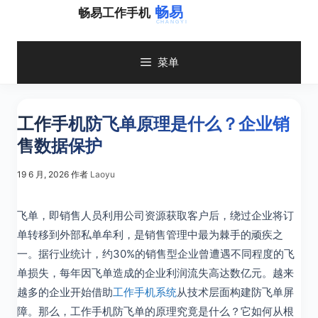
跳
畅易工作手机
至
内
容
菜单
工作手机防飞单原理是什么？企业销
售数据保护
19 6 月, 2026
作者
Laoyu
飞单，即销售人员利用公司资源获取客户后，绕过企业将订
单转移到外部私单牟利，是销售管理中最为棘手的顽疾之
一。据行业统计，约30%的销售型企业曾遭遇不同程度的飞
单损失，每年因飞单造成的企业利润流失高达数亿元。越来
越多的企业开始借助
工作手机系统
从技术层面构建防飞单屏
障。那么，工作手机防飞单的原理究竟是什么？它如何从根