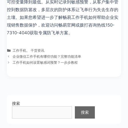
可控变量降到最低。从实时记录到敏感预警，从客户集中管
控到数据防篡改，多层次的防护体系让飞单行为失去生存的
土壤。如果您希望进一步了解畅易工作手机如何帮助企业实
现销售数据保护，欢迎访问畅易官网或拨打咨询热线150-
7310-4040获取专属防飞单方案。
分
工作手机
、
干货资讯
类
企业微信工作手机有哪些功能？完整功能清单
工作手机如何设置敏感词预警？一步步教程
搜索
搜索